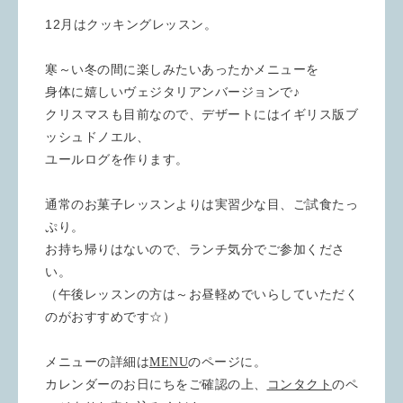
12月は
クッキングレッスン。
寒～い冬の間に楽しみたいあったかメニューを
身体に嬉しいヴェジタリアンバージョンで♪
クリスマスも目前なので、デザートにはイギリス版ブ
ッシュドノエル、
ユールログを作ります。
通常のお菓子レッスンよりは実習少な目、ご試食たっ
ぷり。
お持ち帰りはないので、ランチ気分でご参加くださ
い。
（午後レッスンの方は～お昼軽めでいらしていただく
のがおすすめです☆）
メニューの詳細は
MENU
のページに。
カレンダーのお日にちをご確認の上、
コンタクト
のペ