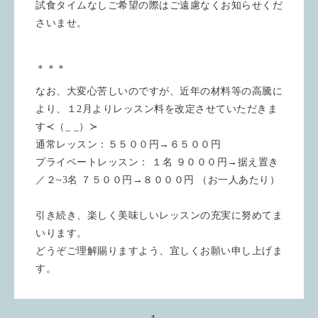
試食タイムなしご希望の際はご遠慮なくお知らせくだ
さいませ。
＊＊＊
なお、大変心苦しいのですが、近年の材料等の高騰に
より、１2月よりレッスン料を改定させていただきま
す≺（_ _）≻
通常レッスン：５５００円→６５００円
プライベートレッスン： １名 ９０００円→据え置き
／２~3名 ７５００円→８０００円 （お一人あたり）
引き続き、楽しく美味しいレッスンの充実に努めてま
いります。
どうぞご理解賜りますよう、宜しくお願い申し上げま
す。