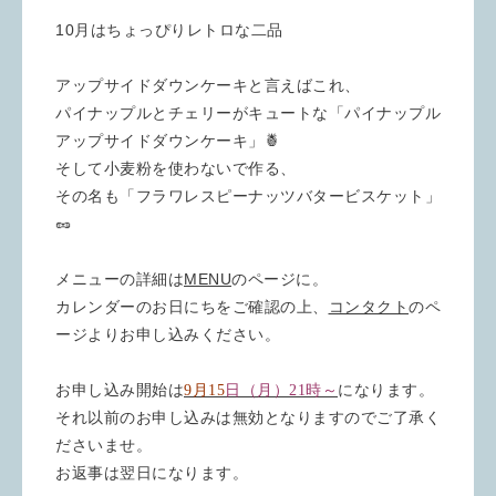
10
月はちょっぴりレトロな二品
アップサイドダウンケーキと言えばこれ、
パイナップルとチェリーがキュートな「パイナップル
アップサイドダウンケーキ」🍍
そして小麦粉を使わないで作る、
その名も「フラワレスピーナッツバタービスケット」
🥜
メニューの詳細は
MENU
のページに。
カレンダーのお日にちをご確認の上、
コンタクト
のペ
ージよりお申し込みください。
お申し込み開始は
9月15
日（月）21時～
になります。
それ以前のお申し込みは無効となりますのでご了承く
ださいませ。
お返事は翌日になります。