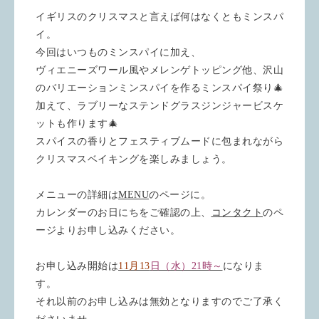
イギリスのクリスマスと言えば何はなくともミンスパ
イ。
今回はいつものミンスパイに加え、
ヴィエニーズワール風やメレンゲトッピング他、沢山
のバリエーションミンスパイを作るミンスパイ祭り🎄
加えて、ラブリーなステンドグラスジンジャービスケ
ットも作ります🎄
スパイスの香りとフェスティブムードに包まれながら
クリスマスベイキングを楽しみましょう。
メニューの詳細は
MENU
のページに。
カレンダーのお日にちをご確認の上、
コンタクト
のペ
ージよりお申し込みください。
お申し込み開始は
11月13
日（水）21時～
になりま
す。
それ以前のお申し込みは無効となりますのでご了承く