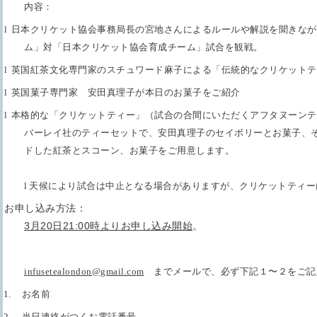
内容：
l
日本クリケット協会事務局長の宮地さんによるルールや解説を聞きなが
ム」対「
日本クリケット協会育成チーム
」試合を観戦。
l
英国紅茶文化専門家のスチュワード麻子による「伝統的なクリケットテ
l
英国菓子専門家 安田真理子が本日のお菓子をご紹介
l
本格的な「クリケットティー」（試合の合間にいただくアフタヌーンテ
バーレイ社のティーセットで、安田真理子のセイボリーとお菓子、
ドした紅茶とスコーン、お菓子をご用意します。
l
天候により試合は中止となる場合がありますが、クリケットティー
お申し込み方法：
3
月
20
日
21:00
時よりお申し込み開始
。
infusetealondon@gmail.com
までメールで、
必ず下記１〜２をご記
1.
お名前
2.
当日連絡がつくお電話番号