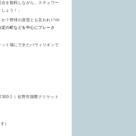
試合を観戦しながら、スチュワー
ましょう！」
うか？野球の原型とも言われ
1700
特定の町などを中心にプレーさ
ケット場にできたパヴィリオンで
町
300-1
（ 佐野市国際クリケット
ます）