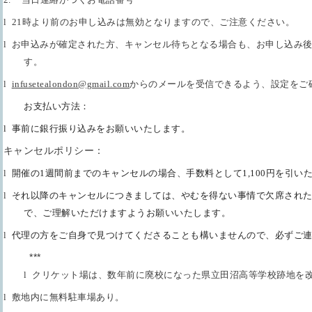
l
21
時より前のお申し込みは無効となりますので、ご注意ください。
l
お申込みが確定された方、キャンセル待ちとなる場合も、お申し込み
す。
l
i
nfusetealondon@gmail.com
からのメールを受信できるよう、設定をご
お支払い方法：
l
事前に銀行振り込みをお願いいたします。
キャンセルポリシー：
l
開催の
1
週間前までのキャンセルの場合、手数料として
1,100
円を引い
l
それ以降のキャンセルにつきましては、やむを得ない事情で欠席され
で、ご理解いただけますようお願いいたします。
l
代理の方をご自身で見つけてくださることも構いませんので、必ずご
***
l
クリケット場は、数年前に廃校になった県立田沼高等学校跡地を
l
敷地内に無料駐車場あり。