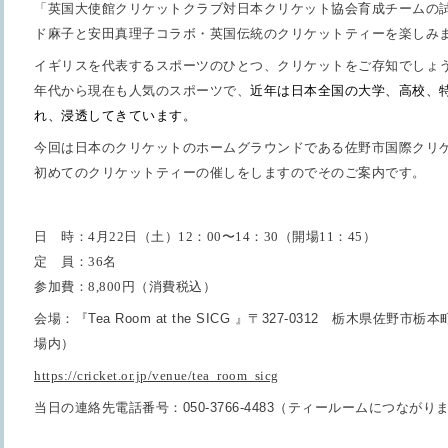
「英国大使館クリケットクラブ対日本クリケット協会育成チームの
ド麻子と安田真理子コラボ・英国伝統のクリケットティーを楽しみ
イギリスを代表するスポーツのひとつ、クリケットをご存知でしょ
年代から現在も人気のスポーツで、
近年は日本全国の大学、高校、
れ、浸透してきています。
今回は日本のクリケットのホームグラウンドである佐野市国際クリ
初めてのクリケットティーの催しをしますのでそのご案内です。
日 時：
4
月
22
日（土）
12
：
00
〜
14
：
30
（開場
11
：
45
）
定 員：
36
名
参加費：
8
,
800
円（消費税込）
会場：
『
Tea Room at the SICG
』
〒
327-0312
栃木県佐野市栃本
場内）
https://cricket.or.jp/venue/tea_room_sicg
当日の連絡先電話番号：
050-3766-4483
（ティールームにつながり